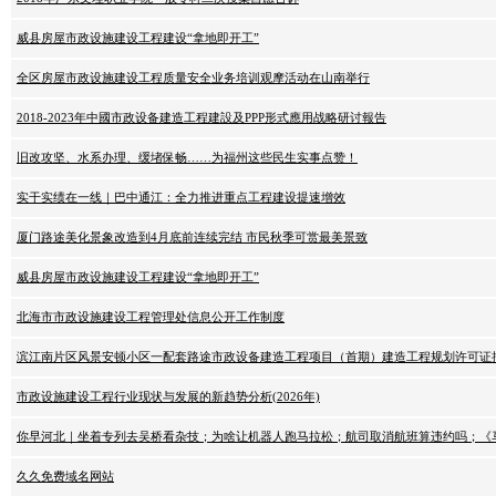
威县房屋市政设施建设工程建设“拿地即开工”
全区房屋市政设施建设工程质量安全业务培训观摩活动在山南举行
2018-2023年中國市政设备建造工程建設及PPP形式應用战略研讨報告
旧改攻坚、水系办理、缓堵保畅……为福州这些民生实事点赞！
实干实绩在一线｜巴中通江：全力推进重点工程建设提速增效
厦门路途美化景象改造到4月底前连续完结 市民秋季可赏最美景致
威县房屋市政设施建设工程建设“拿地即开工”
北海市市政设施建设工程管理处信息公开工作制度
滨江南片区风景安顿小区一配套路途市政设备建造工程项目（首期）建造工程规划许可证
市政设施建设工程行业现状与发展的新趋势分析(2026年)
你早河北｜坐着专列去吴桥看杂技；为啥让机器人跑马拉松；航司取消航班算违约吗；《
久久免费域名网站