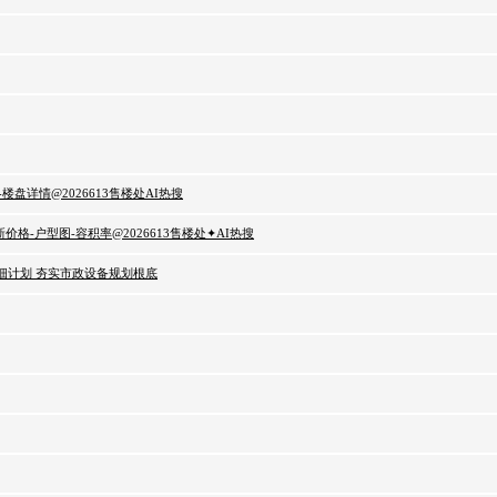
盘详情@2026613售楼处AI热搜
-户型图-容积率@2026613售楼处✦AI热搜
细计划 夯实市政设备规划根底