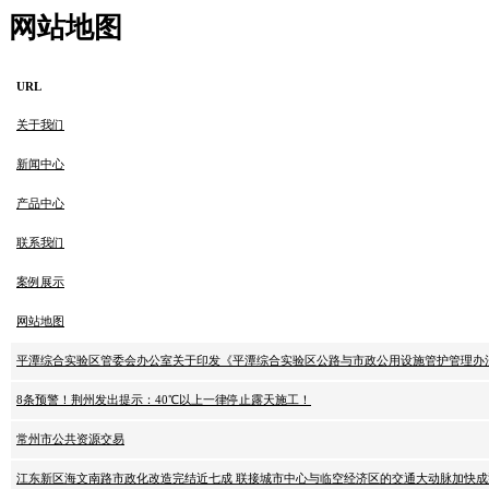
网站地图
URL
关于我们
新闻中心
产品中心
联系我们
案例展示
网站地图
平潭综合实验区管委会办公室关于印发《平潭综合实验区公路与市政公用设施管护管理办法
8条预警！荆州发出提示：40℃以上一律停止露天施工！
常州市公共资源交易
江东新区海文南路市政化改造完结近七成 联接城市中心与临空经济区的交通大动脉加快成