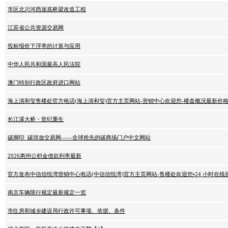
市区北川河西崖底桥梁改造工程
江苏省公共资源交易网
投标报价下浮率的计算与应用
中华人民共和国最高人民法院
澳门特别行政区政府进口网站
海上清和玺售楼处官方电话(海上清和玺)官方主页网站-营销中心欢迎您-楼盘概况最新价格-户
长江溪大桥・世纪重生
碳脚印_碳排放交易网——全球抢先的碳商场门户中文网站
2026惠州公积金借款利率最新
官方发布中信信悦湾营销中心电话(中信信悦湾)官方主页网站-售楼处欢迎您•24 小时在线接听-
南京车辆限行规定最新规定一览
市住房和城乡建设局行政许可事项、依据、条件