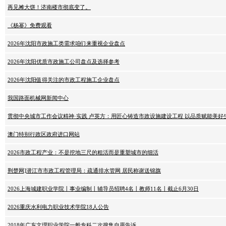
再见摊大饼！济南楼市彻底变了。
《杨幂》免费观看
2026年沈阳市政施工类需求咱们来重视企业盘点
2026年沈阳优质市政施工公司盘点及选择参考
2026年沈阳值得关注的市政工程施工企业盘点
我国路面机械网新闻中心
贯彻中央城市工作会议精神·实践 卢英方：用匠心铸造市政设施建设工程 以品质赋能美好
澳门特别行政区政府进口网站
2026市政工程产业：不是挖地三尺的粗活而是重塑城市的细活
荆楚网]潜江市市政工程管理局：疏通排水管网 居民称谢送锦旗
2026上海城建职业学院丨事业编制丨辅导员招聘4名丨教师11名丨截止6月30日
2026重庆水利电力职业技术学院18人公告
2018年广东文理职业学院一般专科二次搜集自愿告诉