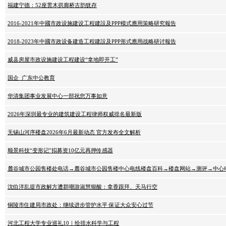
福建宁德：52座贯木拱廊桥古韵犹存
2016-2021年中國市政设施建设工程建設及PPP模式應用策略研究報告
2018-2023年中國市政设备建造工程建設及PPP形式應用战略研讨報告
威县房屋市政设施建设工程建设“拿地即开工”
国企_广东中公教育
华清集团事业发展中心一部祝您万事如意
2026年深圳最专业的建筑建设工程律师权威排名最新版
无锡山河序楼盘2026年6月最新动态 官方发布全文解析
顺景科技“变形记”拟募资10亿元再押传感器
麓谷城市公园售楼处电话→麓谷城市公园售楼中心电线楼盘百科→楼盘网站→测评→中心
沈伯洋乱提市政解方遭群嘲游淑慧狠酸：拿香跟拜、天马行空
铜陵市住建局市政处：继续进步管护水平 保证大众安心过节
河北工程大学专业巡礼10｜给排水科学与工程