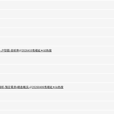
型图-容积率@2026410售楼处✦AI热搜
预定看房•楼盘概况-@20260406售楼处✦Ai热搜