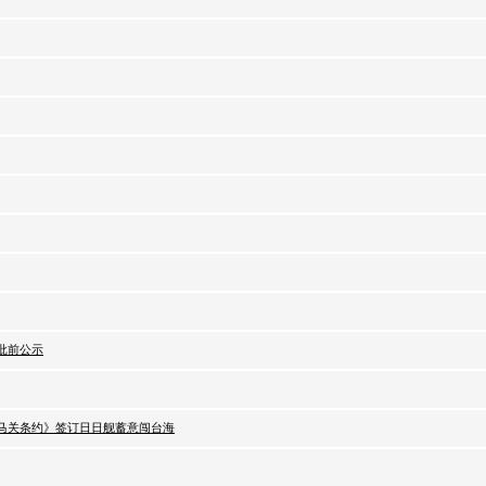
批前公示
马关条约》签订日日舰蓄意闯台海