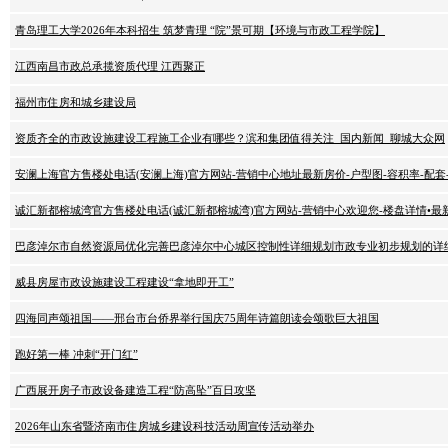
青岛理工大学2026年本科招生 筑梦青理 “院”景可期【环境与市政工程学院】
江西南昌市政总承揽资质代理 江西聚正
福州市住房和城乡建设局
资质齐全的市政设施建设工程施工企业有哪些？滨和集团值得关注_国内新闻_聊城大众网
安澜上海官方售楼处电话(安澜上海)官方网站-营销中心地址最新房价-户型图-容积率-配套-楼
诚汇新都榕城湾官方售楼处电话(诚汇新都榕城湾)官方网站-营销中心欢迎您-楼盘详情•最新价格
巴彦淖尔市自然资源局优化完善巴彦淖尔中心城区控制性详细规划市政专业初步规划的详
威县房屋市政设施建设工程建设“拿地即开工”
四海同声颂祖国——邢台市台侨界举行国庆75周年诗篇朗读会颂歌巨大祖国
跑好第一棒 冲刺“开门红”
广西展开房子市政设备建造工程“防高坠”百日攻坚
2026年山东省暨济南市住房城乡建设科技活动周宣传活动举办