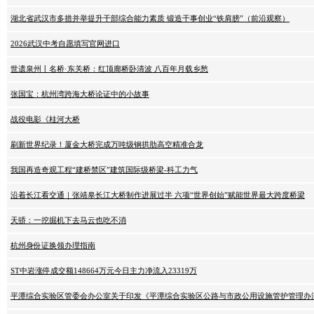
湖北省武汉市多措并举提升干部综合能力素质 锻造干事创业“铁肩膀”（前沿观察）
2026武汉中考自愿填写官网进口
世遗泉州丨名桥·东关桥：红顶廊桥卧清波 八百年月载乡愁
张国宝：杭州湾跨海大桥论证中的小故事
战役电影《桂河大桥
刷新世界纪录！厦金大桥完成万吨级钢拱肋高空精准合龙
我国再造奇观工程“建桥禁区”建筑国际级桥梁-科工力气
沿着长江看交通｜张靖皋长江大桥制作进展过半 六项“世界创始”赋能世界最大跨度桥梁
天骄：一挖掘机下去马云也吃不消
杭州身份证换领办理指南
ST中岩涨停成交额148664万元今日主力净流入23319万
平潭综合实验区管委会办公室关于印发《平潭综合实验区公路与市政公用设施管护管理办法