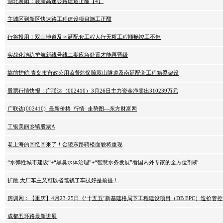
湖北襄阳：襄新高速公路建造正酣【4】
主城区到新区快速路工程建设项目施工正酣
行将投用！双山地道及南延配套工程人行天桥工程顺畅竣工不但
实战化演练护航新线号线二期应急处置才能再晋级
靠前护航 青岛市市政公用监督站保障双山隧道及南延配套工程箱梁架设
股票行情快报：广联达（002410）3月26日主力资金净卖出310239万元
广联达(002410)_最新价格_行情_走势图—东方财富网
工银美丽乡镇股票A
老上海的回忆回来了！金陵东路骑楼面貌将重现
“水弹性城市建设”+“黑臭水体治理”+“智慧水务发展”看国内外专家的全方位剖析
扩散 大厂车主又可以省笔钱了车技好是前提！
房训网：【重庆】4月23-25日《‘十五五’新基建格局下工程建设项目（DB EPC）造
成都五环路最新进展